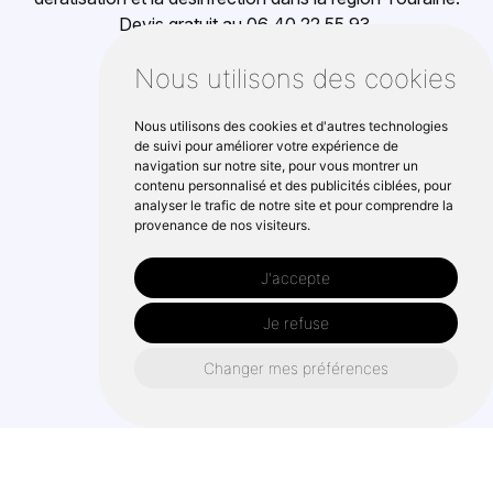
Devis gratuit au 06 40 22 55 93.
Nous utilisons des cookies
Réseaux Sociaux
Nous utilisons des cookies et d'autres technologies
de suivi pour améliorer votre expérience de
navigation sur notre site, pour vous montrer un
Nos Coordonnées
contenu personnalisé et des publicités ciblées, pour
analyser le trafic de notre site et pour comprendre la
provenance de nos visiteurs.
3 Rue Jean Mermoz 37390 La
J'accepte
Membrolle-sur-Choisille
Je refuse
06 40 22 55 93
Changer mes préférences
Informations
Gestion des cookies