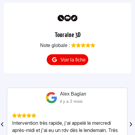
Touraine 3D
Note globale :
Voir la fiche
Alexandre Casco
il y a 4 mois
Super intervention pour un nid de frelons à la
‹
›
maison ! Professionnel, rassurant et très
sympathique. Il a tout réglé rapidement en