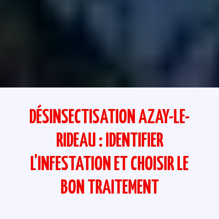
DÉSINSECTISATION AZAY-LE-
RIDEAU : IDENTIFIER
L’INFESTATION ET CHOISIR LE
BON TRAITEMENT