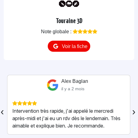
Touraine 3D
Note globale :
Voir la fiche
Alexandre Casco
il y a 4 mois
Super intervention pour un nid de frelons à la
‹
›
maison ! Professionnel, rassurant et très
sympathique. Il a tout réglé rapidement en
expliquant chaque étape. On se sent vraiment en
confiance. Merci enc...