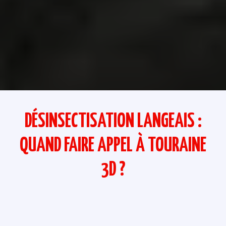
DÉSINSECTISATION LANGEAIS :
QUAND FAIRE APPEL À TOURAINE
3D ?