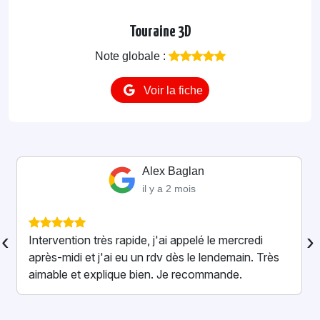
Touraine 3D
Note globale :
Voir la fiche
Alexandre Casco
il y a 4 mois
Super intervention pour un nid de frelons à la
‹
›
maison ! Professionnel, rassurant et très
sympathique. Il a tout réglé rapidement en
expliquant chaque étape. On se sent vraiment en
confiance. Merci enc...