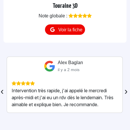
Touraine 3D
Note globale :
Voir la fiche
Alexandre Casco
il y a 4 mois
Super intervention pour un nid de frelons à la
‹
›
maison ! Professionnel, rassurant et très
sympathique. Il a tout réglé rapidement en
expliquant chaque étape. On se sent vraiment en
confiance. Merci enc...